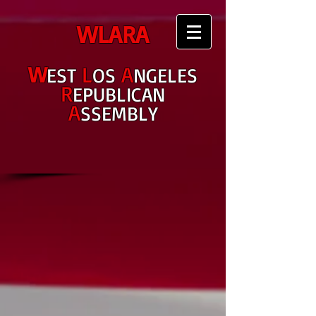
WLARA
W
L
A
EST
OS
NGELES
R
EPUBLICAN
A
SSEMBLY